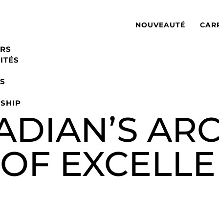
NOUVEAUTÉ
CAR
RS
ITÉS
S
SHIP
ADIAN’S AR
OF EXCELL